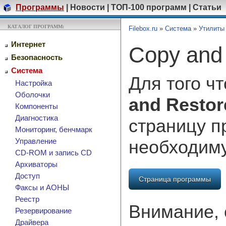
Программы
|
Новости
|
ТОП-100 программ
|
Статьи
КАТАЛОГ ПРОГРАММ:
Filebox.ru
»
Система
»
Утилиты
Интернет
Copy and
Безопасность
Система
Для того ч
Настройка
Оболочки
and Restor
Компоненты
Диагностика
страницу п
Мониторинг, бенчмарк
необходим
Управление
CD-ROM и запись CD
Архиваторы
Доступ
Страница программы
Факсы и АОНЫ
Реестр
Внимание, 
Резервирование
Драйвера