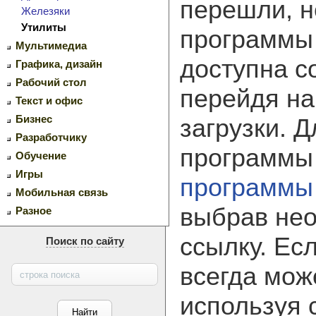
перешли, н
Железяки
Утилиты
программ
Мультимедиа
доступна с
Графика, дизайн
Рабочий стол
перейдя на
Текст и офис
Бизнес
загрузки. 
Разработчику
программы
Обучение
Игры
программы
Мобильная связь
выбрав не
Разное
ссылку. Ес
Поиск по сайту
всегда мож
используя 