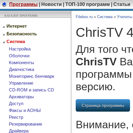
Программы
|
Новости
|
ТОП-100 программ
|
Статьи
КАТАЛОГ ПРОГРАММ:
Filebox.ru
»
Система
»
Утилиты
Интернет
ChrisTV 4
Безопасность
Система
Для того ч
Настройка
Оболочки
ChrisTV
Ва
Компоненты
Диагностика
программы
Мониторинг, бенчмарк
версию.
Управление
CD-ROM и запись CD
Архиваторы
Доступ
Страница программы
Факсы и АОНЫ
Реестр
Внимание, 
Резервирование
Драйвера