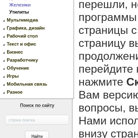
перешли, н
Железяки
Утилиты
программ
Мультимедиа
страницы с
Графика, дизайн
Рабочий стол
страницу в
Текст и офис
Бизнес
продолжени
Разработчику
перейдите
Обучение
Игры
нажмите
С
Мобильная связь
Вам версию
Разное
вопросы, в
Поиск по сайту
Нами испол
внизу стра