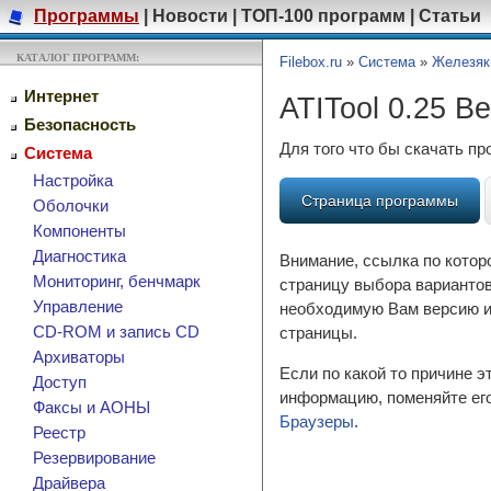
Программы
|
Новости
|
ТОП-100 программ
|
Статьи
КАТАЛОГ ПРОГРАММ:
Filebox.ru
»
Система
»
Железяк
Интернет
ATITool 0.25 Be
Безопасность
Для того что бы скачать п
Система
Настройка
Страница программы
Оболочки
Компоненты
Диагностика
Внимание, ссылка по котор
Мониторинг, бенчмарк
страницу выбора вариантов
Управление
необходимую Вам версию и 
CD-ROM и запись CD
страницы.
Архиваторы
Если по какой то причине 
Доступ
информацию, поменяйте его
Факсы и АОНЫ
Браузеры
.
Реестр
Резервирование
Драйвера