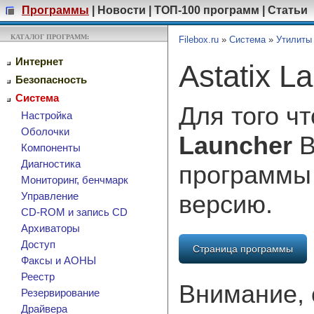
Программы
|
Новости
|
ТОП-100 программ
|
Статьи
КАТАЛОГ ПРОГРАММ:
Filebox.ru
»
Система
»
Утилиты
Интернет
Astatix L
Безопасность
Система
Для того ч
Настройка
Оболочки
Launcher
В
Компоненты
Диагностика
программы
Мониторинг, бенчмарк
версию.
Управление
CD-ROM и запись CD
Архиваторы
Доступ
Страница программы
Факсы и АОНЫ
Реестр
Внимание, 
Резервирование
Драйвера