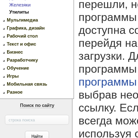
перешли, н
Железяки
Утилиты
программ
Мультимедиа
доступна с
Графика, дизайн
Рабочий стол
перейдя на
Текст и офис
Бизнес
загрузки. 
Разработчику
программы
Обучение
Игры
программы
Мобильная связь
выбрав не
Разное
ссылку. Ес
Поиск по сайту
всегда мож
используя 