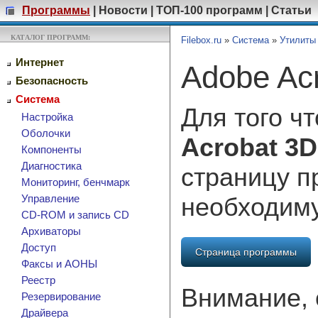
Программы
|
Новости
|
ТОП-100 программ
|
Статьи
КАТАЛОГ ПРОГРАММ:
Filebox.ru
»
Система
»
Утилиты
Интернет
Adobe Acr
Безопасность
Система
Для того ч
Настройка
Оболочки
Acrobat 3D
Компоненты
Диагностика
страницу п
Мониторинг, бенчмарк
необходим
Управление
CD-ROM и запись CD
Архиваторы
Доступ
Страница программы
Факсы и АОНЫ
Реестр
Внимание, 
Резервирование
Драйвера