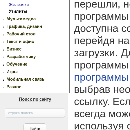
перешли, н
Железяки
Утилиты
программ
Мультимедиа
доступна с
Графика, дизайн
Рабочий стол
перейдя на
Текст и офис
Бизнес
загрузки. 
Разработчику
программы
Обучение
Игры
программы
Мобильная связь
выбрав не
Разное
ссылку. Ес
Поиск по сайту
всегда мож
используя 