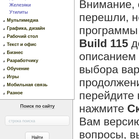
Внимание, 
Железяки
Утилиты
перешли, н
Мультимедиа
программ
Графика, дизайн
Рабочий стол
Build 115
д
Текст и офис
Бизнес
описанием 
Разработчику
выбора вар
Обучение
Игры
продолжени
Мобильная связь
перейдите
Разное
нажмите
С
Поиск по сайту
Вам версию
вопросы, в