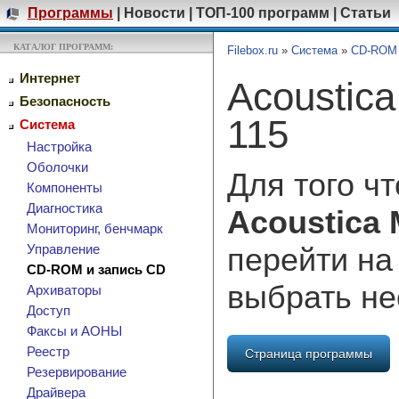
Программы
|
Новости
|
ТОП-100 программ
|
Статьи
КАТАЛОГ ПРОГРАММ:
Filebox.ru
»
Система
»
CD-ROM 
Интернет
Acoustica
Безопасность
115
Система
Настройка
Оболочки
Для того ч
Компоненты
Диагностика
Acoustica
Мониторинг, бенчмарк
перейти на
Управление
CD-ROM и запись CD
выбрать н
Архиваторы
Доступ
Факсы и АОНЫ
Реестр
Страница программы
Резервирование
Драйвера