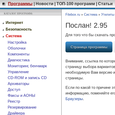
Программы
|
Новости
|
ТОП-100 программ
|
Статьи
КАТАЛОГ ПРОГРАММ:
Filebox.ru
»
Система
»
Утилиты
Интернет
Послан! 2.95
Безопасность
Для того что бы скачать п
Система
Настройка
Страница программы
Оболочки
Компоненты
Диагностика
Внимание, ссылка по котор
Мониторинг, бенчмарк
страницу выбора вариантов
Управление
необходимую Вам версию и 
CD-ROM и запись CD
страницы.
Архиваторы
Если по какой то причине 
Доступ
информацию, поменяйте его
Факсы и АОНЫ
Браузеры
.
Реестр
Резервирование
Драйвера