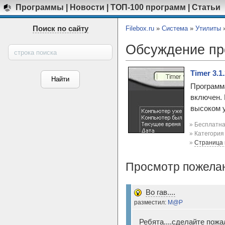
Программы
|
Новости
|
ТОП-100 программ
|
Статьи
Поиск по сайту
Filebox.ru
»
Система
»
Утилиты
Обсуждение п
Timer 3.1
Программа
включен.
высоком у
» Бесплатна
» Категори
»
Страница
Просмотр пожела
Во гав....
разместил:
M@P
Ребята....сделайте пожа