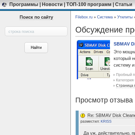
Программы
|
Новости
|
ТОП-100 программ
|
Статьи
Поиск по сайту
Filebox.ru
»
Система
»
Утилиты
Обсуждение п
SBMAV Dis
Это мощна
который н
систему и
» Пробный п
» Категория
»
Страница 
Просмотр отзыва 
Re: SBMAV Disk Cleaner
разместил:
KRISS
Да уж, действительно, п