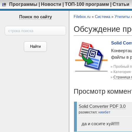
Программы
|
Новости
|
ТОП-100 программ
|
Статьи
Поиск по сайту
Filebox.ru
»
Система
»
Утилиты
Обсуждение п
Solid Con
Конвертац
файлы в р
» Пробный п
» Категория
»
Страница 
Просмотр коммен
Solid Converter PDF 3.0
разместил:
ниибет
да и сосите хуй!!!!!