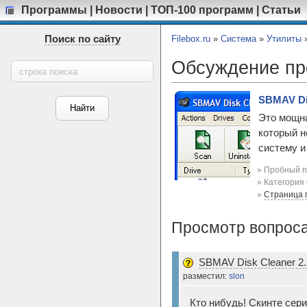
Программы
|
Новости
|
ТОП-100 программ
|
Статьи
Поиск по сайту
Filebox.ru
»
Система
»
Утилиты
Обсуждение п
SBMAV Dis
Это мощна
который н
систему и
» Пробный п
» Категория
»
Страница 
Просмотр вопроса
SBMAV Disk Cleaner 2.7
разместил:
slon
Кто нибудь! Скинте сери