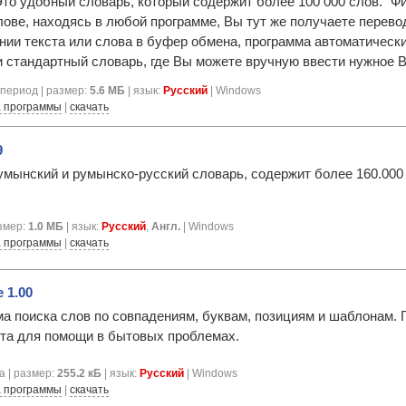
Это удобный словарь, который содержит более 100 000 слов. "Ф
ове, находясь в любой программе, Вы тут же получаете перевод
нии текста или слова в буфер обмена, программа автоматическ
и стандартный словарь, где Вы можете вручную ввести нужное В
период | размер:
5.6 МБ
| язык:
Русский
| Windows
 программы
|
скачать
9
умынский и румынско-русский словарь, содержит более 160.000
азмер:
1.0 МБ
| язык:
Русский
,
Англ.
| Windows
 программы
|
скачать
 1.00
а поиска слов по совпадениям, буквам, позициям и шаблонам. Г
та для помощи в бытовых проблемах.
а | размер:
255.2 кБ
| язык:
Русский
| Windows
 программы
|
скачать