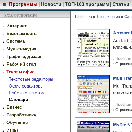
Программы
|
Новости
|
ТОП-100 программ
|
Статьи
КАТАЛОГ ПРОГРАММ:
Filebox.ru
»
Текст и офис
»
Сло
Интернет
Artefact 
Безопасность
Artefact
Система
клавиши,
Мультимедиа
Графика, дизайн
» Пробный 
»
Страница
Рабочий стол
Текст и офис
MultiTran
Текстовые редакторы
Офис редакторы
MultiTra
совмести
Работа с текстом
Словари
» Пробный 
Бизнес
»
Страница
Разработчику
Обучение
MyDic 5.
Игры