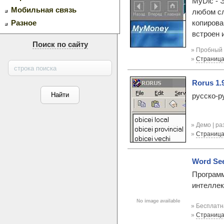
MyDic - 
Мобильная связь
любом сл
копирова
Разное
встроен 
Поиск по сайту
» Пробный 
»
Страница
Rorus 1.
русско-р
» Демо | р
»
Страница
Word See
Программ
интеллек
» Бесплатн
»
Страница