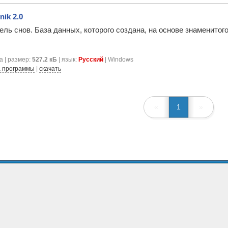
nik 2.0
ель снов. База данных, которого создана, на основе знаменито
а | размер:
527.2 кБ
| язык:
Русский
| Windows
 программы
|
скачать
«
1
»