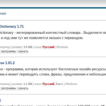
вари
Dictionary 1.71
 Dictionary - интегрированный контекстный словарь . Выделяете 
 и под ним тут же появляется окошко с переводом.
период | размер:
3.0 МБ
| язык:
Русский
| Windows
 программы
|
скачать
se 1.01.2
nse - программа, которая использует бесплатные онлайн ресурсы
ма и может переводить слова, фразы, предложения и небольшие
период | размер:
1.1 МБ
| язык:
Русский
,
Англ.
| Windows
 программы
|
скачать
1