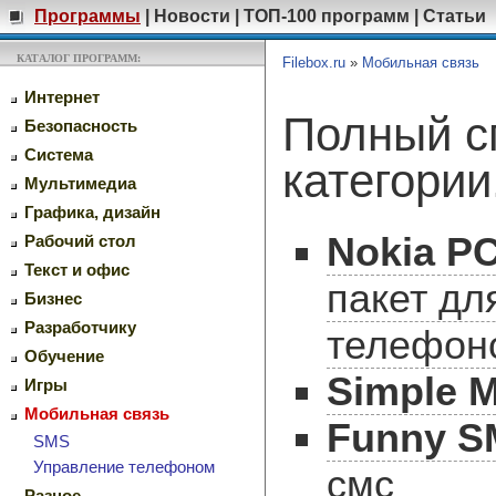
Программы
|
Новости
|
ТОП-100 программ
|
Статьи
КАТАЛОГ ПРОГРАММ:
Filebox.ru
»
Мобильная связь
Интернет
Полный с
Безопасность
Система
категории
Мультимедиа
Графика, дизайн
Nokia PC
Рабочий стол
Текст и офис
пакет дл
Бизнес
Разработчику
телефон
Обучение
Simple M
Игры
Мобильная связь
Funny S
SMS
Управление телефоном
смс