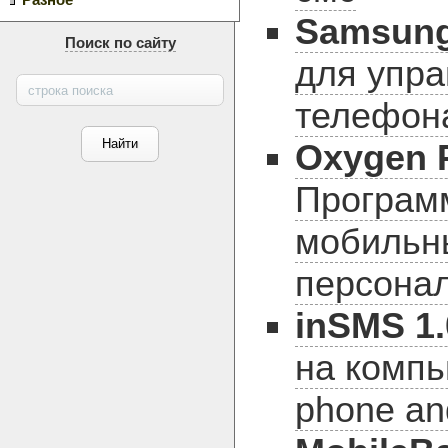
Разное
Samsung 
Поиск по сайту
для упр
телефон
Oxygen P
Програм
мобильн
персонал
inSMS 1.
на компь
phone an