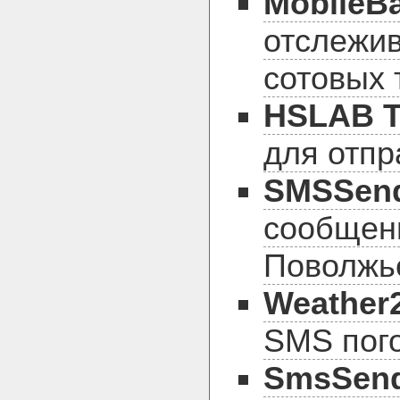
MobileBa
отслежив
сотовых 
HSLAB T
для отп
SMSSend
сообщен
Поволжь
Weather
SMS пого
SmsSend