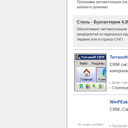
Программа автоматизации учет
кабинете (клинике)
Стиль - Бухгалтерия 4.2
Обеспечивает автоматизацию б
предприятия по журнально-ор
Украине или в странах СНГ)
Terrasof
СRM сист
контроля
» Демо | р
»
Страница
WinPEak
CRM, Cal
» Пробный 