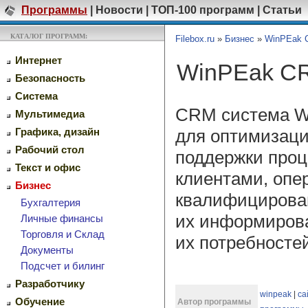
Программы
|
Новости
|
ТОП-100 программ
|
Статьи
КАТАЛОГ ПРОГРАММ:
Filebox.ru
»
Бизнес
»
WinPEak 
Интернет
WinPEak 
Безопасность
Система
CRM система W
Мультимедиа
для оптимизац
Графика, дизайн
Рабочий стол
поддержки проц
Текст и офис
клиентами, опе
Бизнес
квалифицирован
Бухгалтерия
их информирова
Личные финансы
Торговля и Склад
их потребносте
Документы
Подсчет и билинг
Разработчику
winpeak
|
са
Обучение
Автор программы