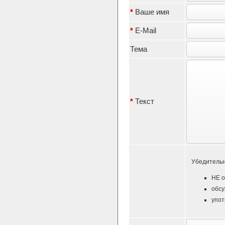
*
Ваше имя
*
E-Mail
Тема
*
Текст
Убедительн
НЕ о
обсу
упот