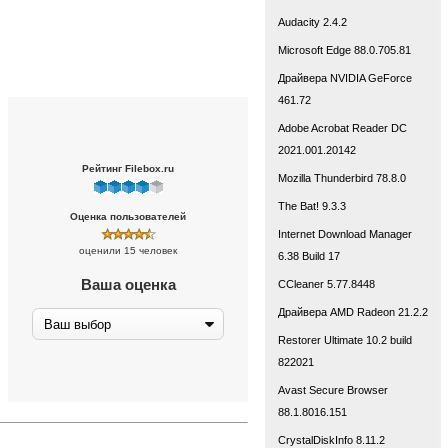
Audacity 2.4.2
Microsoft Edge 88.0.705.81
Драйвера NVIDIA GeForce
461.72
Adobe Acrobat Reader DC
2021.001.20142
Рейтинг Filebox.ru
Mozilla Thunderbird 78.8.0
The Bat! 9.3.3
Оценка пользователей
Internet Download Manager
оценили 15 человек
6.38 Build 17
Ваша оценка
CCleaner 5.77.8448
Драйвера AMD Radeon 21.2.2
Restorer Ultimate 10.2 build
822021
Avast Secure Browser
88.1.8016.151
CrystalDiskInfo 8.11.2