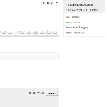
Русификатор ACDSee
Ultimate 2021 v14.0.0.2431
red
- сегодня
green
- вчера
blue
- на этой недели
|
е работает
поиск альтернативной ссылки
black
- остальные
05.04.2006