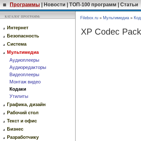
Программы
|
Новости
|
ТОП-100 программ
|
Статьи
КАТАЛОГ ПРОГРАММ:
Filebox.ru
»
Мультимедиа
»
Код
Интернет
XP Codec Pac
Безопасность
Система
Мультимедиа
Аудиоплееры
Аудиоредакторы
Видеоплееры
Монтаж видео
Кодаки
Утилиты
Графика, дизайн
Рабочий стол
Текст и офис
Бизнес
Разработчику