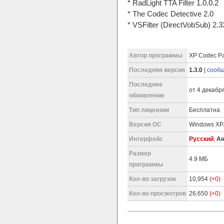
* RadLight TTA Filter 1.0.0.2
* The Codec Detective 2.0
* VSFilter (DirectVobSub) 2.3
Автор программы
XP Codec Pa
Последняя версия
1.3.0
|
сообщ
Последнее
от 4 декабря
обновление
Тип лицензии
Бесплатна
Версия ОС
Windows XP/
Интерфейс
Русский
,
Ан
Размер
4.9 МБ
программы
Кол-во загрузок
10,954
(+0)
Кол-во просмотров
26,650
(+0)