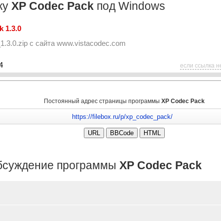
ку
XP Codec Pack
под Windows
 1.3.0
.3.0.zip
с сайта
www.vistacodec.com
4
если ссылка н
Постоянный адрес страницы программы
XP Codec Pack
бсуждение программы
XP Codec Pack