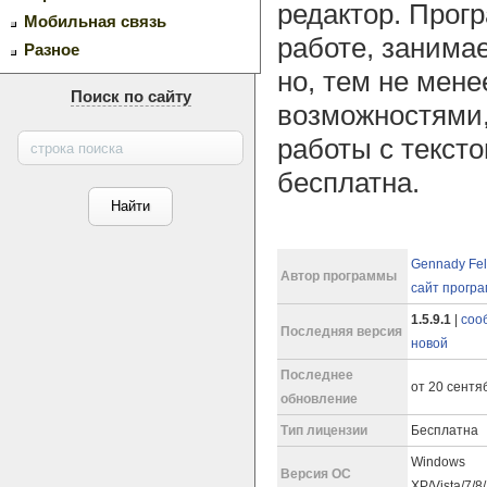
редактор. Прог
Мобильная связь
работе, занима
Разное
но, тем не мене
Поиск по сайту
возможностями
работы с текст
бесплатна.
Gennady Fe
Автор программы
сайт прогр
1.5.9.1
|
соо
Последняя версия
новой
Последнее
от 20 сентяб
обновление
Тип лицензии
Бесплатна
Windows
Версия ОС
XP/Vista/7/8