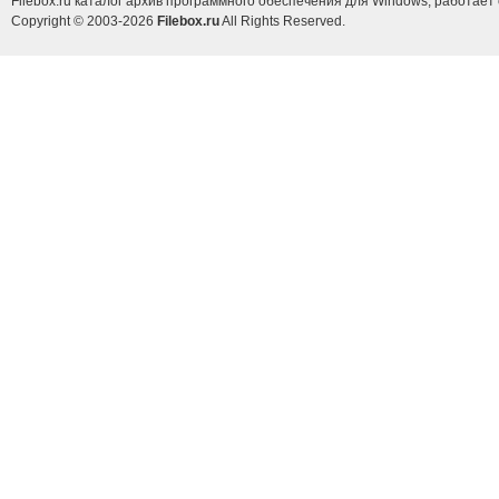
Filebox.ru каталог архив программного обеспечения для Windows, работает 
Copyright © 2003-2026
Filebox.ru
All Rights Reserved.