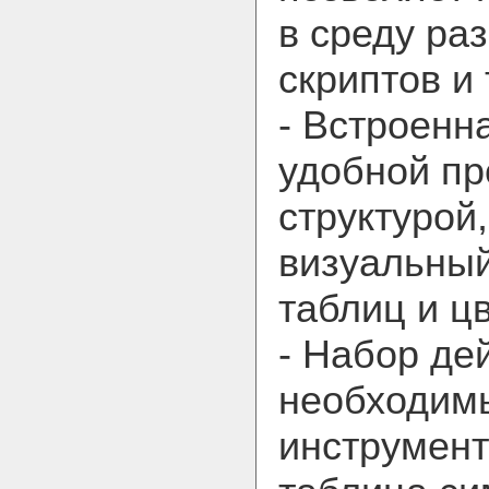
в среду ра
скриптов и 
- Встроенн
удобной п
структурой
визуальный
таблиц и ц
- Набор де
необходим
инструмент