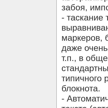
забоя, импо
- таскание
выравниван
маркеров, 
даже очень
т.п., в об
стандартны
типичного 
блокнота.
- Автомати