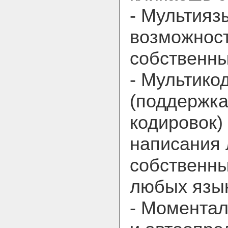
- Мультияз
возможнос
собственны
- Мультико
(поддержк
кодировок)
написания
собственны
любых язы
- Момента