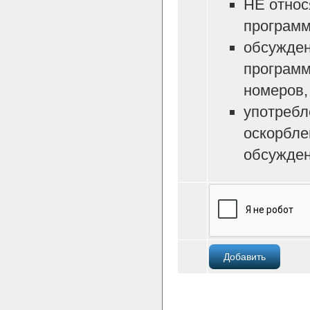
НЕ относ
программ
обсужден
программ
номеров, 
употребл
оскорбле
обсужден