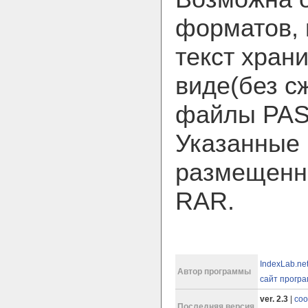
форматов, 
текст хран
виде(без с
файлы PAS, 
Указанные
размещенны
RAR.
IndexLab.net
Автор программы
сайт прогр
ver. 2.3
|
соо
Последняя версия