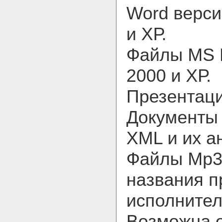
Word версий
и ХР.
Файлы MS E
2000 и ХР.
Презентаци
Документы
XML и их а
Файлы Mp3
названия п
исполнителя
Возможна 