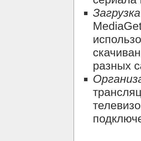
Загрузк
MediaGe
использо
скачиван
разных с
Организ
трансляц
телевизо
подключ