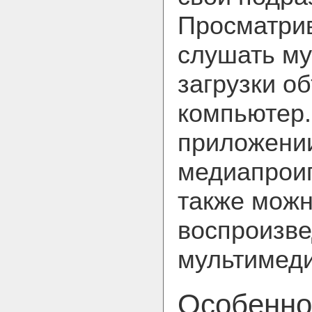
Просматрив
слушать му
загрузки о
компьютер.
приложени
медиапроиг
также можн
воспроизв
мультимед
Особенно