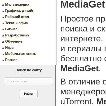
MediaGet
Мультимедиа
Графика, дизайн
Простое п
Рабочий стол
Текст и офис
поиска и с
Бизнес
Разработчику
интернете
Обучение
и сериалы 
Игры
Мобильная связь
бесплатно 
Разное
MediaGet
.
Поиск по сайту
В отличие 
менеджеров
uTorrent,
Me