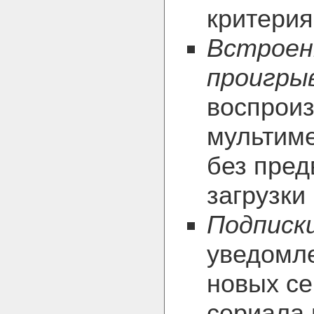
критери
Встроен
проигры
воспрои
мультим
без пред
загрузки
Подписк
уведомл
новых с
сериала 