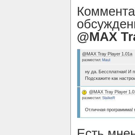
Коммента
обсужден
@MAX Tra
@MAX Tray Player 1.01a
разместил:
Maul
ну да. Бессплатная! И 
Подскажите как настрои
@MAX Tray Player 1.0
разместил:
StalkeR
Отличная программма! 
Есть мне