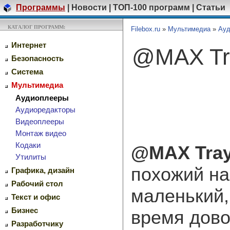
Программы
|
Новости
|
ТОП-100 программ
|
Статьи
КАТАЛОГ ПРОГРАММ:
Filebox.ru
»
Мультимедиа
»
Ауд
Интернет
@MAX Tr
Безопасность
Система
Мультимедиа
Аудиоплееры
Аудиоредакторы
Видеоплееры
Монтаж видео
Кодаки
@MAX Tray
Утилиты
похожий на
Графика, дизайн
Рабочий стол
маленький,
Текст и офис
Бизнес
время дов
Разработчику