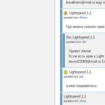
buralkeev@mail.ru жду 
Lightspeed 1.1
разместил:
Аlena
Где можно скачать кряк
Re: Lightspeed 1.1
разместил:
Ser
Привет Alena!
Если есть кряк к Ligh
мыло22089@mail.ru Сп
Lightspeed 1.1
разместил:
jek
а мне понравилось
Lightspeed 1.1
разместил:
лена