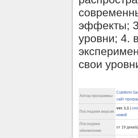
современн
эффекты; 3
уровни; 4.
эксперимен
свои уровн
Cubiform G
Автор программы
сайт прогр
ver. 1.1
|
соо
Последняя версия
новой
Последнее
от 19 декабр
обновление