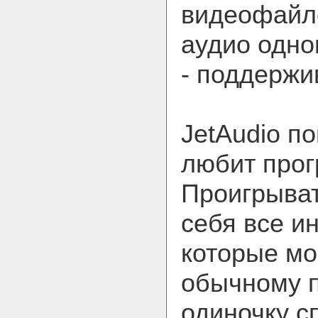
видеофайло
аудио одно
- поддержи
JetAudio по
любит про
Проигрыват
себя все и
которые мо
обычному п
одиночку с