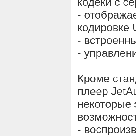
кодеки с с
- отображае
кодировке 
- встроенны
- управлен
Кроме стан
плеер JetA
некоторые 
возможност
- воспроиз