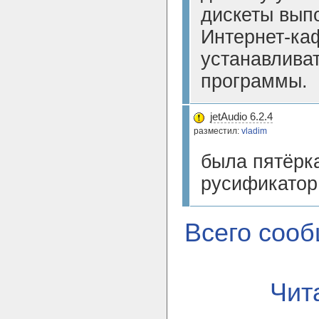
дискеты выпо
Интернет-ка
устанавлива
программы.
jetAudio 6.2.4
разместил:
vladim
была пятёрк
русификатор
Всего соо
Чит