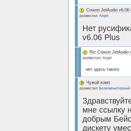
Cowon JetAudio v6.06 
разместил:
Angel
Нет русифик
v6.06 Plus
Re: Cowon JetAudio 
разместил:
Angel
нет здесь такого
Чужой комп
разместил:
Безкомпьютерный
Здравствуйт
мне ссылку 
добрым Бейс
дискету умес