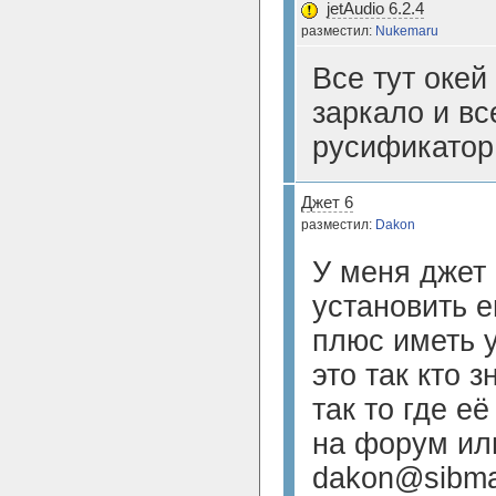
jetAudio 6.2.4
разместил:
Nukemaru
Все тут оке
заркало и вс
русификатор 
Джет 6
разместил:
Dakon
У меня джет
установить е
плюс иметь 
это так кто 
так то где е
на форум ил
dakon@sibma