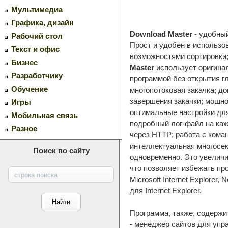
Мультимедиа
Графика, дизайн
Download Master
- удобны
Рабочий стол
Прост и удобен в использо
Текст и офис
возможностями сортировки;
Бизнес
Master
использует оригинал
Разработчику
программой без открытия г
Обучение
многопотоковая закачка; д
завершения закачки; мощно
Игры
оптимальные настройки для
Мобильная связь
подробный лог-файл на каж
Разное
через HTTP; работа с коман
интеллектуальная многосе
Поиск по сайту
одновременно. Это увеличив
что позволяет избежать пр
Microsoft Internet Explorer
для Internet Explorer.
Программа, также, содержи
- менеджер сайтов для упр