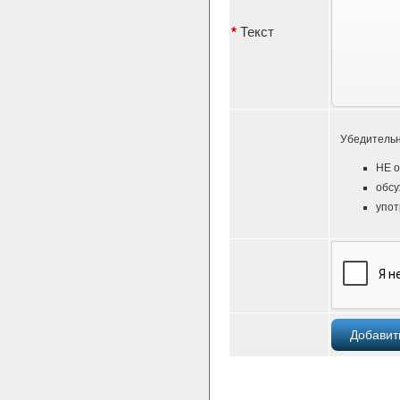
*
Текст
Убедительн
НЕ о
обсу
упот