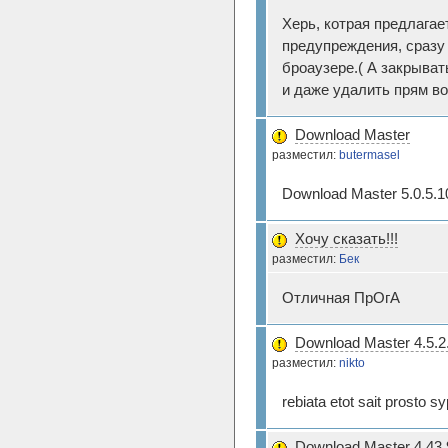
Херь, котрая предлагае
предупреждения, сразу
броаузере.( А закрыват
и даже удалить прям во
Download Master
разместил:
butermasel
Download Master 5.0.5.
Хочу сказать!!!
разместил:
Бек
Отличная ПрОгА
Download Master 4.5.2
разместил:
nikto
rebiata etot sait prosto s
Download Master 4.43