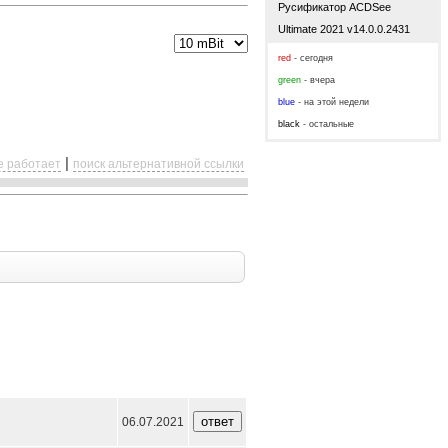
Русификатор ACDSee
Ultimate 2021 v14.0.0.2431
red
- сегодня
green
- вчера
blue
- на этой недели
black
- остальные
|
е работает
поиск альтернативной ссылки
06.07.2021