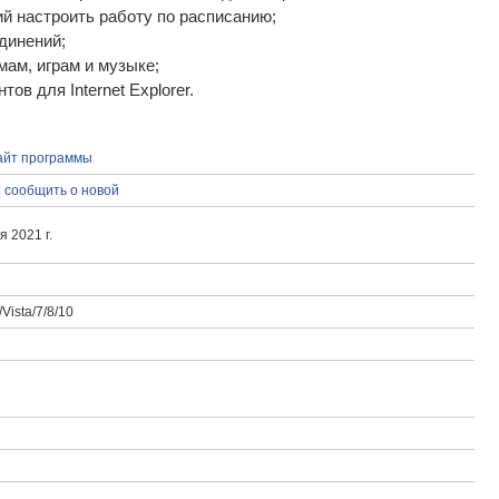
й настроить работу по расписанию;
единений;
мам, играм и музыке;
тов для Internet Explorer.
айт программы
|
сообщить о новой
я 2021 г.
Vista/7/8/10