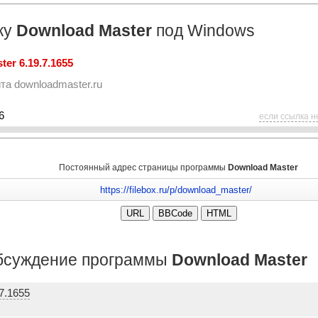
ку
Download Master
под Windows
er 6.19.7.1655
йта
downloadmaster.ru
6
если ссылка н
Постоянный адрес страницы программы
Download Master
бсуждение программы
Download Master
7.1655