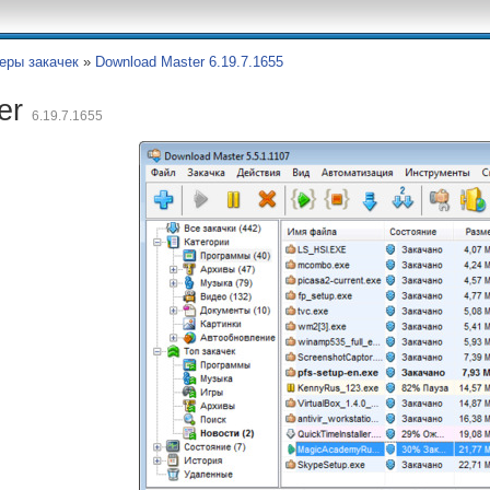
еры закачек
»
Download Master 6.19.7.1655
er
6.19.7.1655