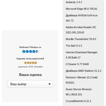
Audacity 2.4.2
Microsoft Edge 88.0.705.81
Драйвера NVIDIA GeForce
461.72
Adobe Acrobat Reader DC
2021.001.20142
Mozilla Thunderbird 78.8.0
The Bat! 9.3.3
Рейтинг Filebox.ru
Internet Download Manager
6.38 Build 17
Оценка пользователей
CCleaner 5.77.8448
оценили 318 человек
Драйвера AMD Radeon 21.2.2
Ваша оценка
Restorer Ultimate 10.2 build
822021
Avast Secure Browser
88.1.8016.151
CrystalDiskInfo 8.11.2