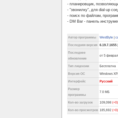
- планировщик, позволяющи
- "звонилку", для dial-up со
- поиск по файлам, програм
- DM Bar - панель инструмен
Автор программы
WestByte
|
с
Последняя версия
6.19.7.1655
Последнее
от 5 феврал
обновление
Тип лицензии
Бесплатна
Версия ОС
Windows XP/
Интерфейс
Русский
Размер
7.0 МБ
программы
Кол-во загрузок
109,098
(+0)
Кол-во просмотров
185,692
(+0)