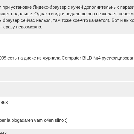
т при установке Яндекс-браузер с кучей дополнительных парази
 идет подальше. Однако и идти подальше оно не желает, невоз
ь браузер сейчас нельзя, там тоже кое-что качается). Вот и вых
т сразу невозможно.
1009 есть на диске из журнала Computer BILD №4 русифицирован
.963
yper ia blogadaren vam o4en silno :)
.947