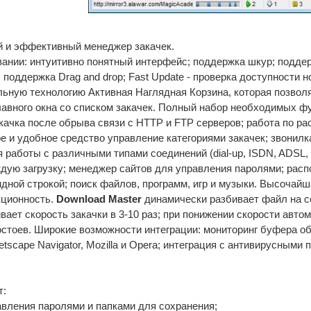
й и эффективный менеджер закачек.
вании: интуитивно понятный интерфейс; поддержка шкур; подде
 поддержка Drag and drop; Fast Update - проверка доступности 
ьную технологию Активная Наглядная Корзина, которая позвол
лавного окна со списком закачек. Полный набор необходимых ф
окачка после обрыва связи с HTTP и FTP серверов; работа по р
е и удобное средство управление категориями закачек; звонилк
 работы с различными типами соединений (dial-up, ISDN, ADSL, 
дую загрузку; менеджер сайтов для управления паролями; расп
дной строкой; поиск файлов, программ, игр и музыки. Высочайш
кционность.
Download Master
динамически разбивает файл на се
ает скорость закачки в 3-10 раз; при понижении скорости автом
остоев. Широкие возможности интеграции: мониторинг буфера об
, Netscape Navigator, Mozilla и Opera; интеграция с антивирусны
т:
авления паролями и папками для сохранения;