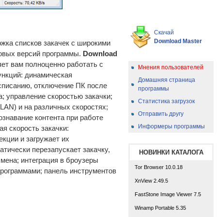
Скачай
Download Master
ржка списков закачек с широкими
новых версий программы.
Download
яет вам полноценно работать с
Мнения пользователей
ункций: динамическая
Домашняя страница
асписанию, отключение ПК после
программы
а; управление скоростью закачки;
Статистика загрузок
LAN) и на различных скоростях;
Отправить другу
ознавание контента при работе
Информеры программы
ая скорость закачки:
кции и загружает их
атически перезапускает закачку,
НОВИНКИ КАТАЛОГА
мена; интеграция в броузеры
Tor Browser 10.0.18
ми программами; панель инструментов
XnView 2.49.5
FastStone Image Viewer 7.5
Winamp Portable 5.35