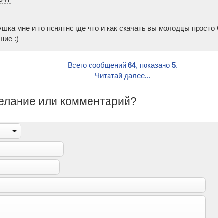
ушка мне и то понятно где что и как скачать вы молодцы прост
ие :)
Всего сообщений
64
, показано
5
.
Читатай далее...
желание или комментарий?