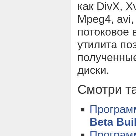
как DivX, X
Mpeg4, avi,
потоковое в
утилита по
полученны
диски.
Смотри та
Програм
Beta Bui
Програм