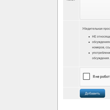
Убедительная прос
НЕ относяще
обсуждениях
номеров, ссы
употреблени
обсуждения.