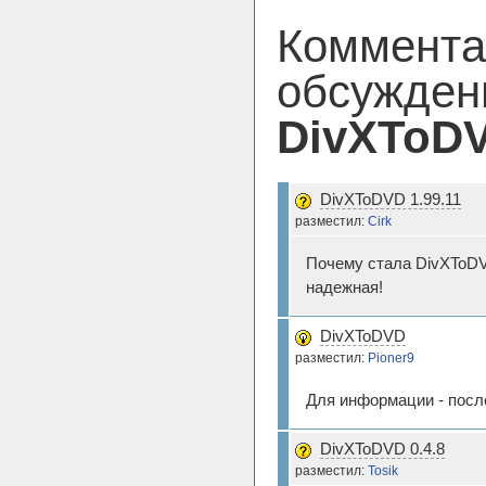
Коммента
обсужден
DivXToD
DivXToDVD 1.99.11
разместил:
Cirk
Почему стала DivXToDV
надежная!
DivXToDVD
разместил:
Pioner9
Для информации - после
DivXToDVD 0.4.8
разместил:
Tosik