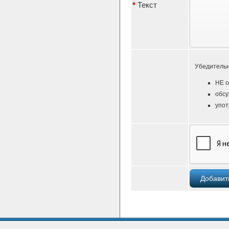
*
Текст
Убедительн
НЕ о
обсу
упот