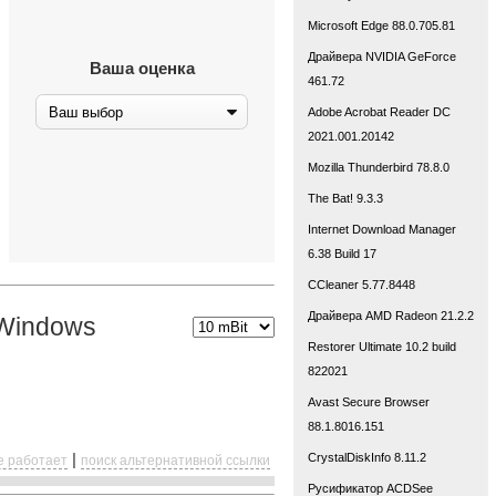
Microsoft Edge 88.0.705.81
Драйвера NVIDIA GeForce
Ваша оценка
461.72
Adobe Acrobat Reader DC
2021.001.20142
Mozilla Thunderbird 78.8.0
The Bat! 9.3.3
Internet Download Manager
6.38 Build 17
CCleaner 5.77.8448
Драйвера AMD Radeon 21.2.2
Windows
Restorer Ultimate 10.2 build
822021
Avast Secure Browser
88.1.8016.151
|
CrystalDiskInfo 8.11.2
е работает
поиск альтернативной ссылки
Русификатор ACDSee