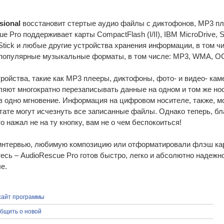
sional
восстановит стертые аудио файлы с диктофонов, MP3 пл
e Pro поддерживает карты CompactFlash (I/II), IBM MicroDrive, 
yStick и любые другие устройства хранения информации, в том ч
популярные музыкальные форматы, в том числе: MP3, WMA, OGG
ойства, такие как MP3 плееры, диктофоны, фото- и видео- кам
ляют многократно перезаписывать данные на одном и том же н
в одно мгновение. Информация на цифровом носителе, также, м
тате могут исчезнуть все записанные файлы. Однако теперь, б
о нажал не на ту кнопку, вам не о чем беспокоиться!
интервью, любимую композицию или отформатировали флэш кар
есь – AudioRescue Pro готов быстро, легко и абсолютно надежно
е.
сайт программы
бщить о новой