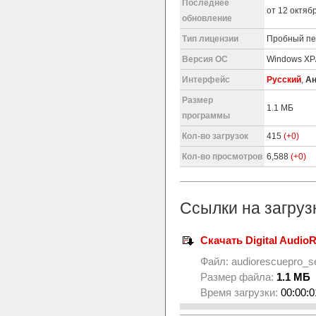
Последнее
от 12 октябр
обновление
Тип лицензии
Пробный пер
Версия ОС
Windows XP/
Интерфейс
Русский
,
Ан
Размер
1.1 МБ
программы
Кол-во загрузок
415
(+0)
Кол-во просмотров
6,588
(+0)
Ссылки на загруз
Скачать Digital AudioR
Файл:
audiorescuepro_s
Размер файла:
1.1 МБ
Время загрузки:
00:00:0