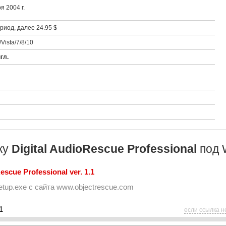
я 2004 г.
иод, далее 24.95 $
Vista/7/8/10
гл.
ку
Digital AudioRescue Professional
под 
escue Professional ver. 1.1
etup.exe
с сайта
www.objectrescue.com
1
если ссылка н