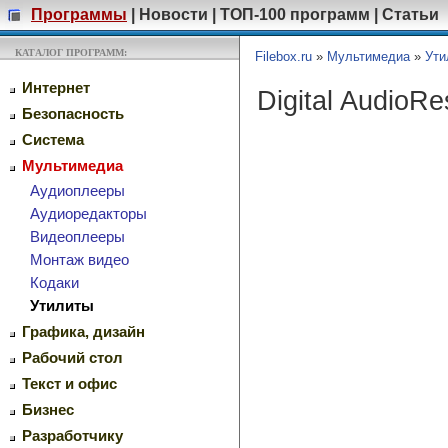
Программы
|
Новости
|
ТОП-100 программ
|
Статьи
КАТАЛОГ ПРОГРАММ:
Filebox.ru
»
Мультимедиа
»
Ути
Интернет
Digital AudioR
Безопасность
Система
Мультимедиа
Аудиоплееры
Аудиоредакторы
Видеоплееры
Монтаж видео
Кодаки
Утилиты
Графика, дизайн
Рабочий стол
Текст и офис
Бизнес
Разработчику