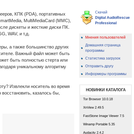
Скачай
ееров, КПК (PDA), портативных
Digital AudioRescue
SmartMedia, MultiMediaCard (MMC),
Professional
исле дискеты и жесткие диски ПК.
, WAV, и т.д.
Мнения пользователей
Домашняя страница
еры, а также большинство других
программы
осителе. Важный файл может быть
Статистика загрузок
ожет быть полностью стерта или
Отправить другу
лагодаря уникальному алгоритму
Информеры программы
ту? Извлекли носитель во время
НОВИНКИ КАТАЛОГА
 восстановить, казалось бы,
Tor Browser 10.0.18
XnView 2.49.5
FastStone Image Viewer 7.5
Winamp Portable 5.35
Audacity 2.4.2