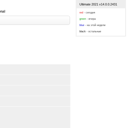
Ultimate 2021 v14.0.0.2431
onal
red
- сегодня
green
- вчера
blue
- на этой недели
black
- остальные