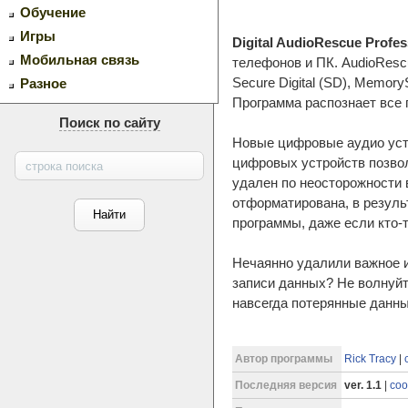
Обучение
Игры
Digital AudioRescue Profes
Мобильная связь
телефонов и ПК. AudioRescu
Secure Digital (SD), Memor
Разное
Программа распознает все 
Поиск по сайту
Новые цифровые аудио устр
цифровых устройств позво
удален по неосторожности 
отформатирована, в резуль
программы, даже если кто-т
Нечаянно удалили важное 
записи данных? Не волнуйт
навсегда потерянные данны
Автор программы
Rick Tracy
|
Последняя версия
ver. 1.1
|
соо