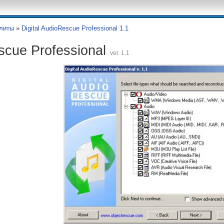
литы
»
Digital AudioRescue Professional 1.1
escue Professional
ver. 1.1