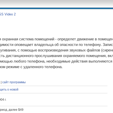
S Video 2
я охранная система помещений - определет движение в помеще
имости оповещает владельца об опасности по телефону. Запис
угивания, с помощью воспроизведения звуковых файлов (сирены
ть дистанционного прослушивания охраняемого помещения, вкл
омощью любого телефона, необходимые действия выполняются 
ном режиме с удаленного телефона.
|
сайт программы
щить о новой
04 г.
риод, далее $49