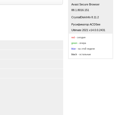
Avast Secure Browser
88.1.8016.151
CrystalDiskInfo 8.11.2
Русификатор ACDSee
Ultimate 2021 v14.0.0.2431
red
- сегодня
green
- вчера
blue
- на этой недели
black
- остальные