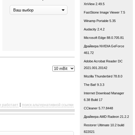
XnView 2.49.5
FastStone Image Viewer 7.5
Winamp Portable 5.35
Audacity 2.4.2
Microsoft Edge 88.0.705.81
Драйвера NVIDIA GeForce
461.72
Adobe Acrobat Reader DC
2021.001.20142
Mozilla Thunderbird 78.8.0
The Bat! 9.3.3
Internet Download Manager
6.38 Build 17
|
е работает
поиск альтернативной ссылки
CCleaner 5.77.8448
Драйвера AMD Radeon 21.2.2
Restorer Ultimate 10.2 build
822021