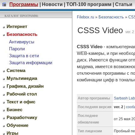
Программы
|
Новости
|
ТОП-100 программ
|
Статьи
КАТАЛОГ ПРОГРАММ:
Filebox.ru
»
Безопасность
»
CSS
Интернет
CSSS Video
ver. 2
Безопасность
Антивирусы
CSSS Video
- компьютерна
Пароли
WEB-камеры, и при необход
Защита в сети
диск. Имеются функции отп
Защита информации
модема, имеется возможнос
Система
отключения программы с п
Мультимедиа
комбинации цифр в тональ
Графика, дизайн
Рабочий стол
Автор программы
Sarbash Lab
Текст и офис
Последняя версия
ver. 2
|
сооб
Бизнес
Последнее
Разработчику
от 25 мая 20
обновление
Обучение
Тип лицензии
Пробный пе
Игры