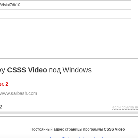
Vista/7/8/10
ку
CSSS Video
под Windows
r. 2
www.sarbash.com
2
если ссылка н
Постоянный адрес страницы программы
CSSS Video