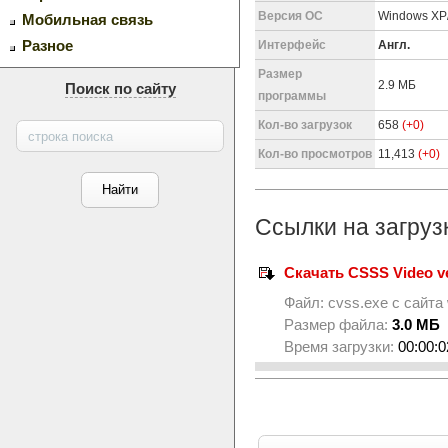
Версия ОС
Windows XP/
Мобильная связь
Разное
Интерфейс
Англ.
Размер
2.9 МБ
Поиск по сайту
программы
Кол-во загрузок
658
(+0)
Кол-во просмотров
11,413
(+0)
Ссылки на загруз
Скачать CSSS Video ve
Файл:
cvss.exe
с сайта
Размер файла:
3.0 МБ
Время загрузки:
00:00:0