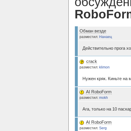
обсужден
RoboFor
Обман везде
разместил:
Нанаец
Действительно прога хо
crack
разместил:
klimon
Нужен кряк. Киньте на 
AI RoboForm
разместил:
mokh
Ага, только на 10 паска
AI RoboForm
разместил:
Serg