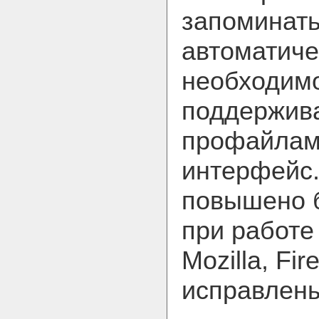
запоминать
автоматиче
необходимо
поддержива
профайлами
интерфейс.
повышено 
при работе
Mozilla, Fir
исправлен