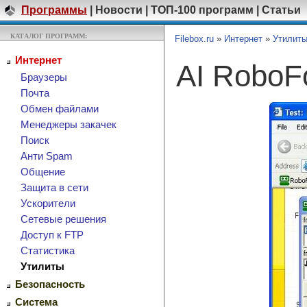
Программы
|
Новости
|
ТОП-100 программ
|
Статьи
КАТАЛОГ ПРОГРАММ:
Filebox.ru
»
Интернет
»
Утилит
Интернет
AI Robo
Браузеры
Почта
Обмен файлами
Менеджеры закачек
Поиск
Анти Spam
Общение
Защита в сети
Ускорители
Сетевые решения
Доступ к FTP
Cтатистика
Утилиты
Безопасность
Система