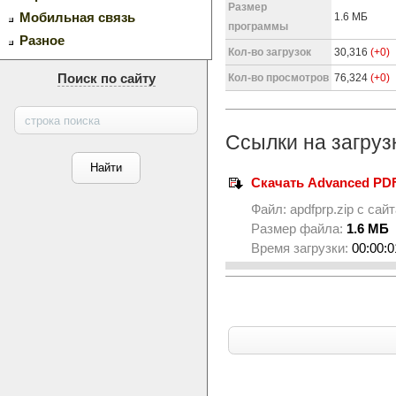
Размер
Мобильная связь
1.6 МБ
программы
Разное
Кол-во загрузок
30,316
(+0)
Поиск по сайту
Кол-во просмотров
76,324
(+0)
Ссылки на загруз
Скачать Advanced PDF
Файл:
apdfprp.zip
с сай
Размер файла:
1.6 МБ
Время загрузки:
00:00:0