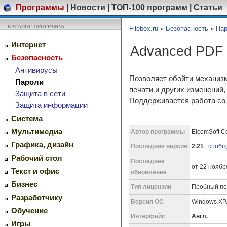
Программы
|
Новости
|
ТОП-100 программ
|
Статьи
КАТАЛОГ ПРОГРАММ:
Filebox.ru
»
Безопасность
»
Па
Интернет
Advanced PDF 
Безопасность
Антивирусы
Позволяет обойти механизм
Пароли
печати и других изменений,
Защита в сети
Поддерживается работа со 
Защита информации
Система
Мультимедиа
Автор программы
ElcomSoft Co
Графика, дизайн
Последняя версия
2.21
|
сообщ
Рабочий стол
Последнее
от 22 ноября
Текст и офис
обновление
Бизнес
Тип лицензии
Пробный пе
Разработчику
Версия ОС
Windows XP/
Обучение
Интерфейс
Англ.
Игры