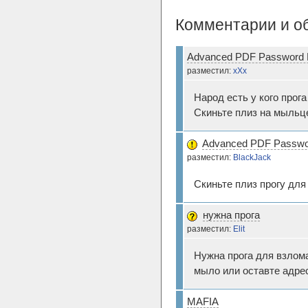
Комментарии и о
Advanced PDF Password R
разместил:
xXx
Народ есть у кого прога
Скиньте плиз на мыльц
Advanced PDF Passwor
разместил:
BlackJack
Скиньте плиз прогу для
нужна прога
разместил:
Elit
Нужна прога для взлома
мыло или оставте адре
MAFIA