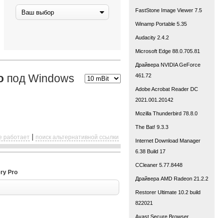
FastStone Image Viewer 7.5
Winamp Portable 5.35
Audacity 2.4.2
Microsoft Edge 88.0.705.81
Драйвера NVIDIA GeForce
o
под Windows
461.72
Adobe Acrobat Reader DC
2021.001.20142
Mozilla Thunderbird 78.8.0
The Bat! 9.3.3
|
е работает
поиск альтернативной ссылки
Internet Download Manager
6.38 Build 17
CCleaner 5.77.8448
ry Pro
Драйвера AMD Radeon 21.2.2
Restorer Ultimate 10.2 build
822021
Avast Secure Browser