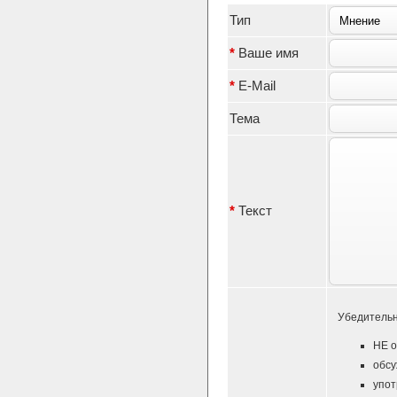
Тип
*
Ваше имя
*
E-Mail
Тема
*
Текст
Убедительн
НЕ о
обсу
упот