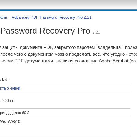
роли
»
Advanced PDF Password Recovery Pro 2.21
Password Recovery Pro
2.21
 защиты документа PDF, закрытого паролем "владельца" "польз
 после чего с документом можно проделать все, что угодно - отре
всеми PDF-документами, включая созданные Adobe Acrobat (со
.Ltd.
ить о новой
 2005 г.
риод, далее 60 $
Vista/7/8/10