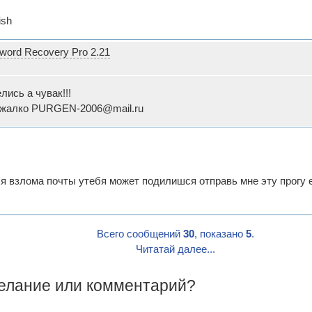
ish
word Recovery Pro 2.21
лись а чувак!!!
 жалко PURGEN-2006@mail.ru
для взлома почты утебя может подилишся отправь мне эту прогу 
Всего сообщений
30
, показано
5
.
Читатай далее...
желание или комментарий?