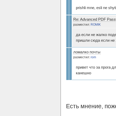
prishli mne, esli ne shyt
Re: Advanced PDF Pass
разместил:
ROMIK
да если не жалко поде
пришли сюда если не
ломалко почты
разместил:
rom
привет что за прога 
канешно
Есть мнение, по