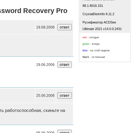
88.1.8016.151
sword Recovery Pro
CrystalDiskInfo 8.11.2
Русификатор ACDSee
19.08.2006
Ultimate 2021 v14.0.0.2431
red
- сегодня
green
- вчера
blue
- на этой недели
black
- остальные
29.06.2006
25.06.2006
ть работоспособная, скиньте на
05.06.2006