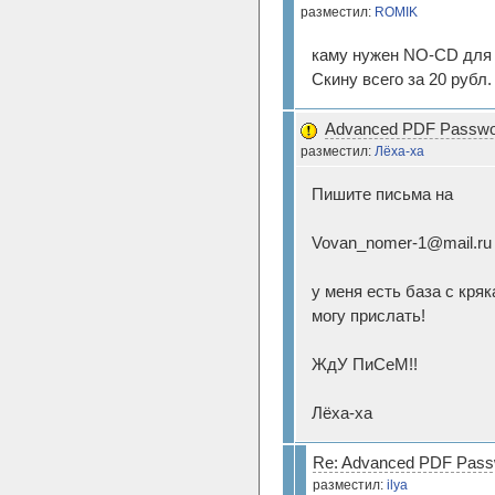
разместил:
ROMIK
каму нужен NO-CD для
Скину всего за 20 рубл.
Advanced PDF Passwor
разместил:
Лёха-ха
Пишите письма на
Vovan_nomer-1@mail.ru
у меня есть база с кря
могу прислать!
ЖдУ ПиСеМ!!
Лёха-ха
Re: Advanced PDF Pass
разместил:
ilya