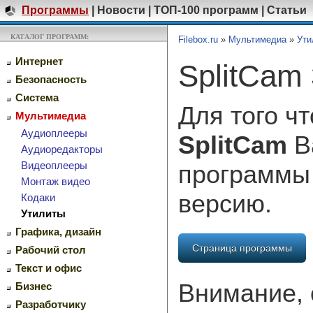
Программы
|
Новости
|
ТОП-100 программ
|
Статьи
КАТАЛОГ ПРОГРАММ:
Filebox.ru
»
Мультимедиа
»
Ути
Интернет
SplitCam 
Безопасность
Система
Для того ч
Мультимедиа
Аудиоплееры
SplitCam
В
Аудиоредакторы
Видеоплееры
программы
Монтаж видео
версию.
Кодаки
Утилиты
Графика, дизайн
Страница программы
Рабочий стол
Текст и офис
Внимание, 
Бизнес
Разработчику