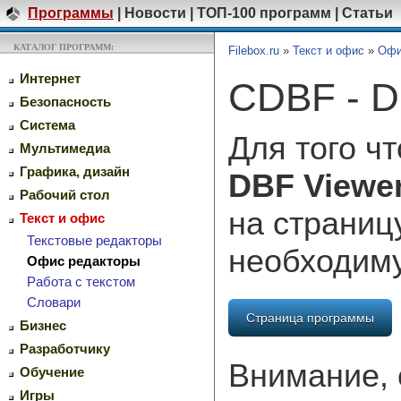
Программы
|
Новости
|
ТОП-100 программ
|
Статьи
КАТАЛОГ ПРОГРАММ:
Filebox.ru
»
Текст и офис
»
Офи
Интернет
CDBF - DB
Безопасность
Система
Для того ч
Мультимедиа
Графика, дизайн
DBF Viewer
Рабочий стол
на страниц
Текст и офис
Текстовые редакторы
необходим
Офис редакторы
Работа с текстом
Словари
Страница программы
Бизнес
Разработчику
Внимание, 
Обучение
Игры