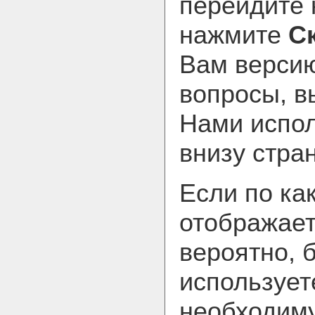
перейдите
нажмите
С
Вам версию
вопросы, в
Нами испол
внизу стра
Если по ка
отображает
вероятно, 
использует
необходим