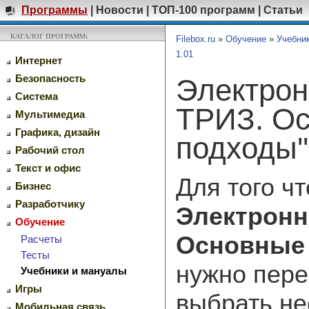
Программы
|
Новости
|
ТОП-100 программ
|
Статьи
КАТАЛОГ ПРОГРАММ:
Filebox.ru
»
Обучение
»
Учебни
1.01
Интернет
Безопасность
Электрон
Система
ТРИЗ. Ос
Мультимедиа
Графика, дизайн
подходы''
Рабочий стол
Текст и офис
Для того ч
Бизнес
Разработчику
Электронна
Обучение
Основные 
Расчеты
Тесты
нужно пере
Учебники и мануалы
Игры
выбрать н
Мобильная связь