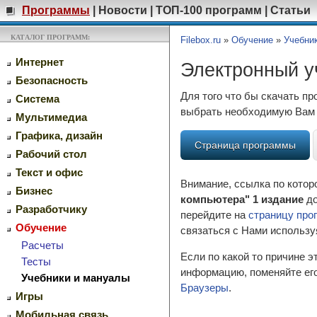
Программы
|
Новости
|
ТОП-100 программ
|
Статьи
КАТАЛОГ ПРОГРАММ:
Filebox.ru
»
Обучение
»
Учебни
Интернет
Электронный у
Безопасность
Для того что бы скачать п
Система
выбрать необходимую Вам 
Мультимедиа
Графика, дизайн
Страница программы
Рабочий стол
Текст и офис
Внимание, ссылка по котор
Бизнес
компьютера" 1 издание
до
Разработчику
перейдите на
страницу про
Обучение
связаться с Нами использу
Расчеты
Если по какой то причине 
Тесты
информацию, поменяйте его
Учебники и мануалы
Браузеры
.
Игры
Мобильная связь