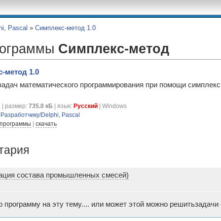
hi, Pascal
»
Симплекс-метод 1.0
рограммы
Симплекс-метод
-метод 1.0
задач математического программирования при помощи симплекс
 | размер:
735.0 кБ
| язык:
Русский
| Windows
я
Разработчику/Delphi, Pascal
 программы
|
скачать
тария
зация состава промышленных смесей)
ю программу на эту тему.... или может этой можно решитьзада