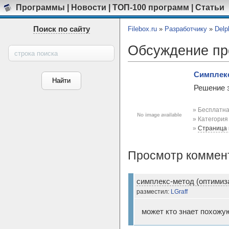
Программы
|
Новости
|
ТОП-100 программ
|
Статьи
Поиск по сайту
Filebox.ru
»
Разработчику
»
Delp
Обсуждение п
Симплекс
Решение 
» Бесплатна
» Категори
»
Страница
Просмотр коммен
симплекс-метод (оптими
разместил:
LGraff
может кто знает похожу