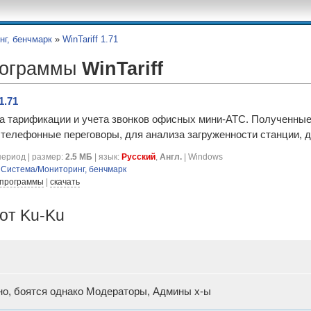
нг, бенчмарк
»
WinTariff 1.71
рограммы
WinTariff
1.71
а тарификации и учета звонков офисных мини-АТС. Полученные
 телефонные переговоры, для анализа загруженности станции, 
ериод | размер:
2.5 МБ
| язык:
Русский
,
Англ.
| Windows
я
Система/Мониторинг, бенчмарк
 программы
|
скачать
от Ku-Ku
но, боятся однако Модераторы, Админы х-ы