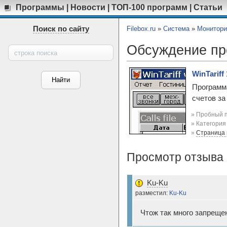
Программы
|
Новости
|
ТОП-100 программ
|
Статьи
Поиск по сайту
Filebox.ru
»
Система
»
Монитори
Обсуждение п
WinTariff 
Программ
счетов за
» Пробный п
» Категори
»
Страница
Просмотр отзыва 
Ku-Ku
разместил:
Ku-Ku
Чтож так много запреще