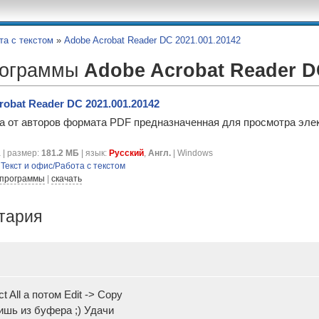
та с текстом
»
Adobe Acrobat Reader DC 2021.001.20142
рограммы
Adobe Acrobat Reader 
robat Reader DC 2021.001.20142
а от авторов формата PDF предназначенная для просмотра эле
 | размер:
181.2 МБ
| язык:
Русский
,
Англ.
| Windows
я
Текст и офис/Работа с текстом
 программы
|
скачать
тария
ct All а потом Edit -> Copy
ишь из буфера ;) Удачи