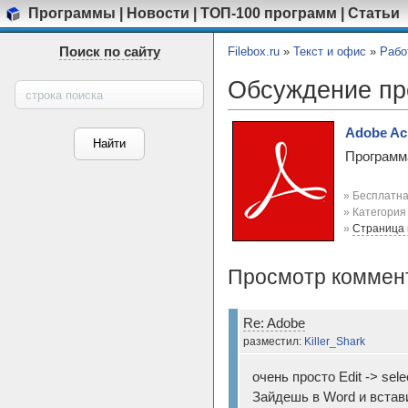
Программы
|
Новости
|
ТОП-100 программ
|
Статьи
Поиск по сайту
Filebox.ru
»
Текст и офис
»
Рабо
Обсуждение п
Adobe Ac
Программ
» Бесплатна
» Категори
»
Страница
Просмотр коммен
Re: Adobe
разместил:
Killer_Shark
очень просто Edit -> sele
Зайдешь в Word и встав