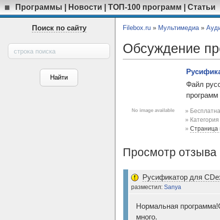
Программы
|
Новости
|
ТОП-100 программ
|
Статьи
Поиск по сайту
Filebox.ru
»
Мультимедиа
»
Ауд
Обсуждение п
Русифика
Файл русс
программ 
» Бесплатна
» Категори
»
Страница
Просмотр отзыва 
Русификатор для CDex
разместил:
Sanya
Нормальная программа!О
много.