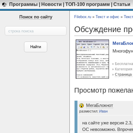
Программы
|
Новости
|
ТОП-100 программ
|
Статьи
Поиск по сайту
Filebox.ru
»
Текст и офис
»
Текс
Обсуждение п
МегаБлок
Многофунк
» Бесплатна
» Категори
»
Страница
Просмотр пожелан
МегаБлокнот
разместил:
Иван
на сайте уже версия 2.3
ОС невозможно. Впрочем