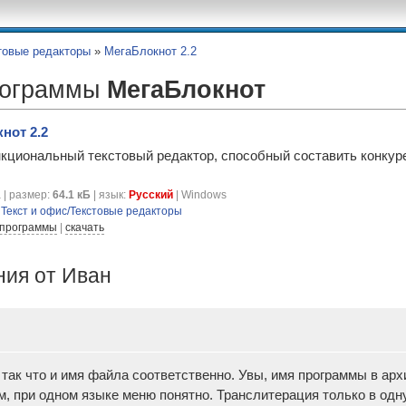
товые редакторы
»
МегаБлокнот 2.2
рограммы
МегаБлокнот
нот 2.2
циональный текстовый редактор, способный составить конкуре
 | размер:
64.1 кБ
| язык:
Русский
| Windows
я
Текст и офис/Текстовые редакторы
 программы
|
скачать
ия от Иван
, так что и имя файла соответственно. Увы, имя программы в ар
, при одном языке меню понятно. Транслитерация только в одну