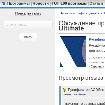
Программы
|
Новости
|
ТОП-100 программ
|
Статьи
Поиск по сайту
Filebox.ru
»
Графика, дизайн
»
П
Обсуждение п
Ultimate
Русифика
Русифика
для просм
» Бесплатна
» Категори
»
Страница
Просмотр отзыва 
Русификатор ACDSee
разместил:
Антон
наконец-то ссылка заро