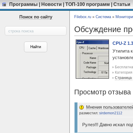
Программы
|
Новости
|
ТОП-100 программ
|
Статьи
Поиск по сайту
Filebox.ru
»
Система
»
Монитори
Обсуждение п
CPU-Z 1.
Утилита 
установле
» Бесплатна
» Категори
»
Страница
Просмотр отзыва 
Мнения пользователей
разместил:
sirdemon2112
Рулез!!! Давно искал п