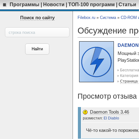
Программы
|
Новости
|
ТОП-100 программ
|
Статьи
Поиск по сайту
Filebox.ru
»
Система
»
CD-ROM и
Обсуждение п
DAEMON T
Мощный эм
PlayStati
» Бесплатна
» Категори
»
Страница
Просмотр отзыва о
Daemon Tools 3.46
разместил:
El Diablo
Чё-то какой-то порожняк, а