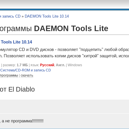
 запись CD
»
DAEMON Tools Lite 10.14
рограммы
DAEMON Tools Lite
ools Lite 10.14
улятор CD и DVD дисков - позволяет "подцепить" любой образ д
on. Позволяет использовать копии дисков "хитрой" защитой, испо
 | размер:
1.7 МБ
| язык:
Русский
,
Англ.
| Windows
я
Система/CD-ROM и запись CD
 программы
|
скачать
т El Diablo
 не программа!!!!!!!!!!