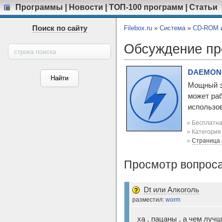
Программы
|
Новости
|
ТОП-100 программ
|
Статьи
Поиск по сайту
Filebox.ru
»
Система
»
CD-ROM и
Обсуждение п
DAEMON T
Мощный э
может раб
использов
» Бесплатна
» Категори
»
Страница
Просмотр вопроса
Dt или Алкоголь
разместил:
worm
ха , пацаны , а чем луч