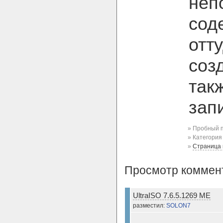
неп
сод
отт
соз
так
зап
» Пробный п
» Категори
»
Страница
Просмотр коммен
UltraISO 7.6.5.1269 ME
разместил:
SOLON7