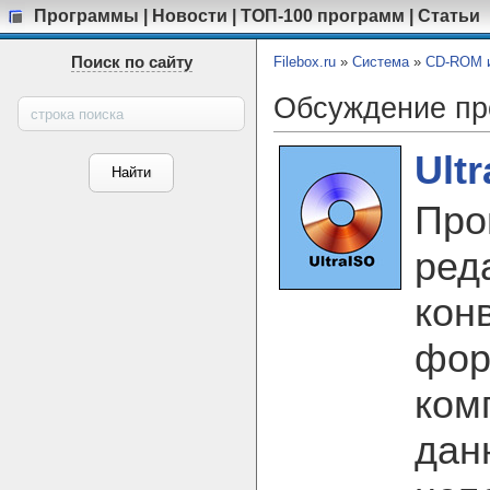
Программы
|
Новости
|
ТОП-100 программ
|
Статьи
Поиск по сайту
Filebox.ru
»
Система
»
CD-ROM и
Обсуждение п
Ult
Про
ред
кон
фор
ком
дан