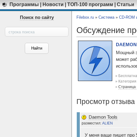
Программы
|
Новости
|
ТОП-100 программ
|
Статьи
Поиск по сайту
Filebox.ru
»
Система
»
CD-ROM и
Обсуждение п
DAEMON T
Мощный э
может раб
использов
» Бесплатна
» Категори
»
Страница
Просмотр отзыва 
Daemon Tools
разместил:
ALIEN
У меня ваще пишет про 