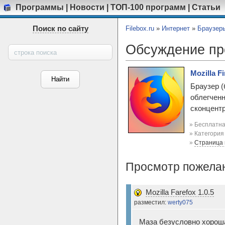
Программы
|
Новости
|
ТОП-100 программ
|
Статьи
Поиск по сайту
Filebox.ru
»
Интернет
»
Браузер
Обсуждение п
Mozilla Fi
Браузер (
облегченн
сконцентр
» Бесплатна
» Категори
»
Страница
Просмотр пожелан
Mozilla Farefox 1.0.5
разместил:
werty075
Маза безусловно хороша