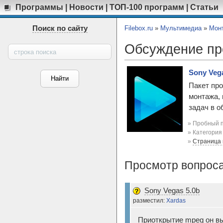
Программы
|
Новости
|
ТОП-100 программ
|
Статьи
Поиск по сайту
Filebox.ru
»
Мультимедиа
»
Мон
Обсуждение п
Sony Vega
Пакет про
монтажа, 
задач в о
» Пробный п
» Категори
»
Страница
Просмотр вопроса
Sony Vegas 5.0b
разместил:
Xardas
Приоткрытие mpeg он выд