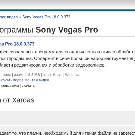
таж видео
»
Sony Vegas Pro 18.0.0.373
рограммы
Sony Vegas Pro
s Pro 18.0.0.373
фессиональных программ для создания полного цикла обработк
постпродакшна. Содержит в себе большой набор инструментов 
бласти редактирования и обработки видеороликов.
ериод | размер:
5.8 МБ
| язык:
Англ.
| Windows
я
Мультимедиа/Монтаж видео
 программы
|
скачать
 от Xardas
аёт то, что плагин, необходимый для чтения файла не зарегестр