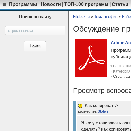
Программы
|
Новости
|
ТОП-100 программ
|
Статьи
Поиск по сайту
Filebox.ru
»
Текст и офис
»
Рабо
Обсуждение п
Adobe Ac
Программ
публикац
» Бесплатна
» Категори
»
Страница
Просмотр вопроса
Как копировать?
разместил:
Stolen
Я хочу скопировать один
сделать? как копировать