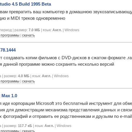
tudio 4.5 Build 1995 Beta
вам превратить ваш компьютер в домашнюю звукозаписывающую
дио и MIDI треков одновременно
период | размер:
7.0 МБ
| язык:
Англ.
| Windows
 программы
|
скачать
.78.1444
т создавать копии фильмов с DVD-дисков в сжатом формате .ra
я данной программе можно сохранять несколько версий
 | размер:
4.0 МБ
| язык:
Англ.
| Windows
 программы
|
скачать
 Max 1.0
 иде корпорации Microsoft это бесплатный инструмент для обме
ия для демонстрации механизма представления данных и связи
 фотографий и отправить ее родственникам и друзьям по e-mail
 | размер:
117.7 кБ
| язык:
Англ.
| Windows
 программы
|
скачать