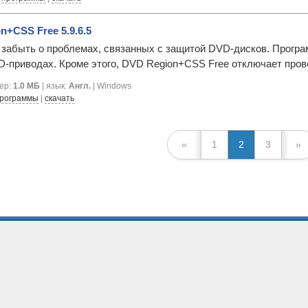
n+CSS Free 5.9.6.5
 забыть о проблемах, связанных с защитой DVD-дисков. Прогр
-приводах. Кроме этого, DVD Region+CSS Free отключает прове
мер:
1.0 МБ
| язык:
Англ.
| Windows
программы
|
скачать
«
1
2
3
»