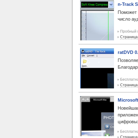
n-Track S
Поможет 
число ау
» Пробный 
»
Страница
ratDVD 0
Позволяе
Благодар
» Бесплатна
»
Страница
Microsoft
Новейшая
приложен
цифровых
» Бесплатна
»
Страница