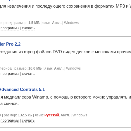
для извлечения и последующего сохранения в форматах MP3 и
период | размер:
1.5 МБ
| язык:
Англ.
| Windows
 программы
|
скачать
er Pro 2.2
создания из mpeg файлов DVD видео дисков с менюхами прочими
период | размер:
10.0 МБ
| язык:
Англ.
| Windows
 программы
|
скачать
dvanced Controls 5.1
для медиаплеера Winamp, с помощью которого можно управлять им
а скинов.
 | размер:
132.5 кБ
| язык:
Русский
,
Англ.
| Windows
 программы
|
скачать