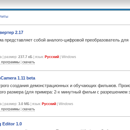
литы
вертер 2.17
а представляет собой аналого-цифровой преобразователь для 
а | размер:
237.7 кБ
| язык:
Русский
| Windows
 программы
|
скачать
Camera 1.11 beta
рого создания демонстрационных и обучающих фильмов. Происх
ого размера (для примера: 2-х минутный фильм с разрешением э
а | размер:
3.0 МБ
| язык:
Русский
| Windows
 программы
|
скачать
 Editor 1.0