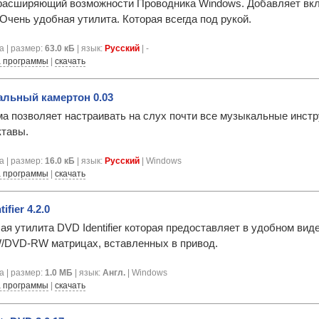
асширяющий возможности Проводника Windows. Добавляет вклад
. Очень удобная утилита. Которая всегда под рукой.
а | размер:
63.0 кБ
| язык:
Русский
| -
 программы
|
скачать
альный камертон 0.03
а позволяет настраивать на слух почти все музыкальные инст
ктавы.
а | размер:
16.0 кБ
| язык:
Русский
| Windows
 программы
|
скачать
ifier 4.2.0
я утилита DVD Identifier которая предоставляет в удобном 
DVD-RW матрицах, вставленных в привод.
а | размер:
1.0 МБ
| язык:
Англ.
| Windows
 программы
|
скачать