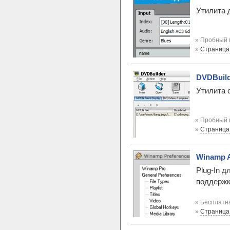
Утилита 
» Пробный 
»
Страница
DVDBuild
Утилита 
» Пробный 
»
Страница
Winamp A
Plug-In 
поддержк
» Бесплатна
»
Страница