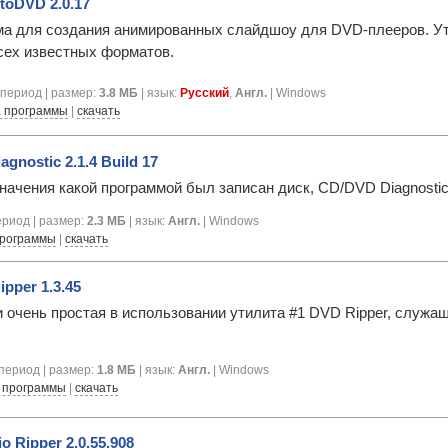
toDVD 2.0.17
а для создания анимированных слайдшоу для DVD-плееров. Ути
ех известных форматов.
период | размер:
3.8 МБ
| язык:
Русский
,
Англ.
| Windows
 программы
|
скачать
gnostic 2.1.4 Build 17
значения какой программой был записан диск, CD/DVD Diagnost
риод | размер:
2.3 МБ
| язык:
Англ.
| Windows
программы
|
скачать
ipper 1.3.45
 очень простая в использовании утилита #1 DVD Ripper, служа
период | размер:
1.8 МБ
| язык:
Англ.
| Windows
 программы
|
скачать
o Ripper 2.0.55.908