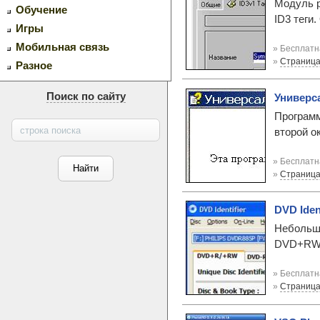
Модуль р
Обучение
ID3 теги
Игры
Мобильная связь
» Бесплатн
»
Страница
Разное
Поиск по сайту
Универс
Программ
второй о
» Бесплатн
»
Страница
DVD Ident
Небольша
DVD+RW/
» Бесплатн
»
Страница