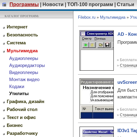
Программы
|
Новости
|
ТОП-100 программ
|
Статьи
КАТАЛОГ ПРОГРАММ:
Filebox.ru
»
Мультимедиа
»
Ути
Интернет
AD - Кон
Безопасность
Программ
Система
Мультимедиа
Аудиоплееры
» Бесплатн
Аудиоредакторы
»
Страница
Видеоплееры
Монтаж видео
uvScreen
Кодаки
Для быст
Утилиты
компактн
Графика, дизайн
Рабочий стол
» Бесплатн
»
Страница
Текст и офис
Бизнес
ID3v1 Tag
Разработчику