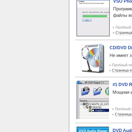
VSO Pho
Программ
файлы вс
» Пробный 
»
Страница
CD/DVD Dia
Не имеет 
» Пробный пе
»
Страница 
#1 DVD R
Мощная и
» Пробный 
»
Страница
DVD Audi