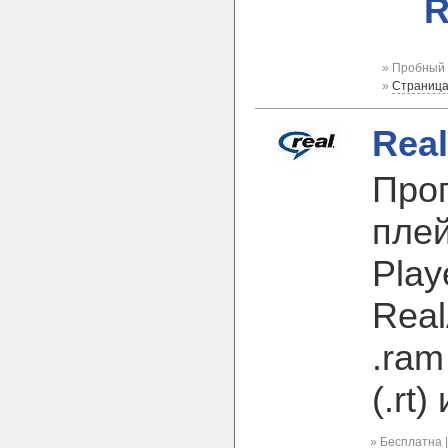
R
» Пробный 
»
Страница
Real
Про
плей
Play
Real
.ram
(.rt)
» Бесплатна 