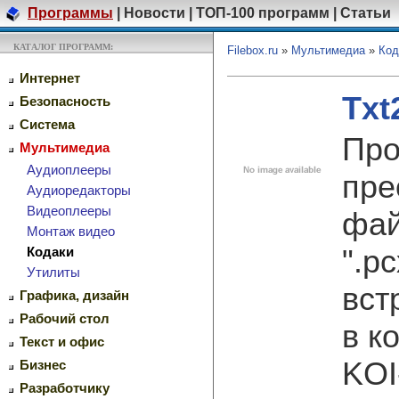
Программы
|
Новости
|
ТОП-100 программ
|
Статьи
КАТАЛОГ ПРОГРАММ:
Filebox.ru
»
Мультимедиа
»
Код
Интернет
Txt
Безопасность
Система
Про
Мультимедиа
Аудиоплееры
пре
Аудиоредакторы
Видеоплееры
фай
Монтаж видео
".p
Кодаки
Утилиты
вст
Графика, дизайн
Рабочий стол
в к
Текст и офис
KOI
Бизнес
Разработчику