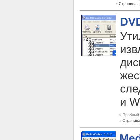
»
Страница 
DVD
Ути
изв
дис
жес
сле
и W
» Пробный 
»
Страница
Med