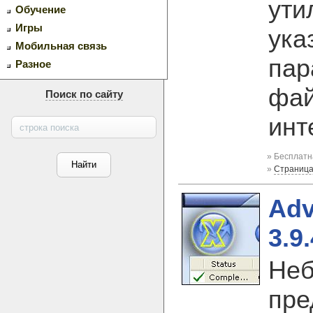
ути
Обучение
Игры
ука
Мобильная связь
пар
Разное
фай
Поиск по сайту
инт
» Бесплатн
»
Страница
Adv
3.9
Неб
пре