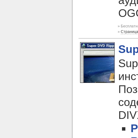
ауд
OGG
» Бесплатн
»
Страница
Sup
Sup
инс
Поз
сод
DIV
Р