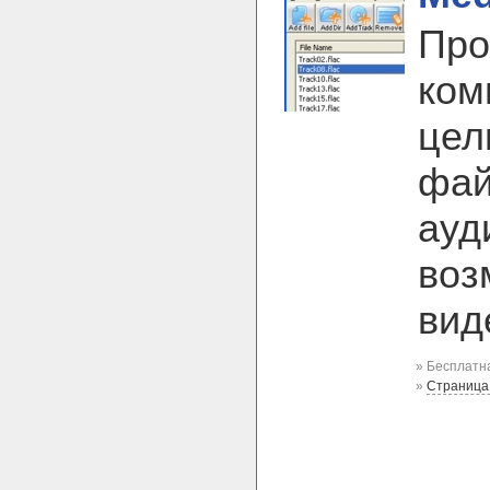
Про
ком
цел
фай
ауд
воз
вид
» Бесплатна
»
Страница