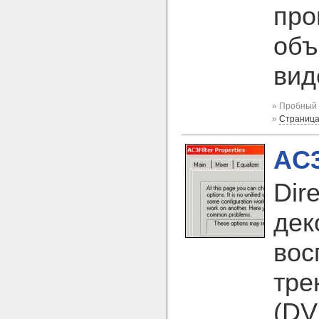
про
объ
вид
» Пробный 
»
Страница
AC3
Dir
дек
вос
тре
(DV