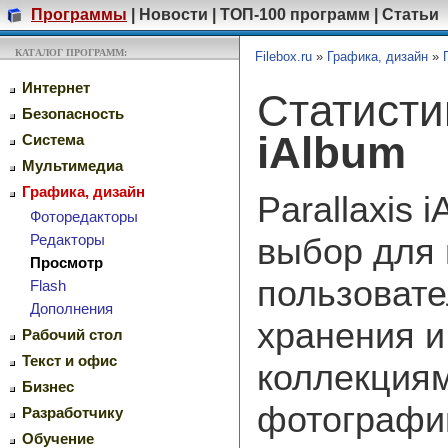
Программы
|
Новости
|
ТОП-100 программ
|
Статьи
КАТАЛОГ ПРОГРАММ:
Filebox.ru
»
Графика, дизайн
»
Интернет
Статист
Безопасность
iAlbum
Система
Мультимедиа
Графика, дизайн
Parallaxis 
Фоторедакторы
выбор для
Редакторы
Просмотр
пользовате
Flash
Дополнения
хранения и
Рабочий стол
Текст и офис
коллекция
Бизнес
фотографий
Разработчику
Обучение